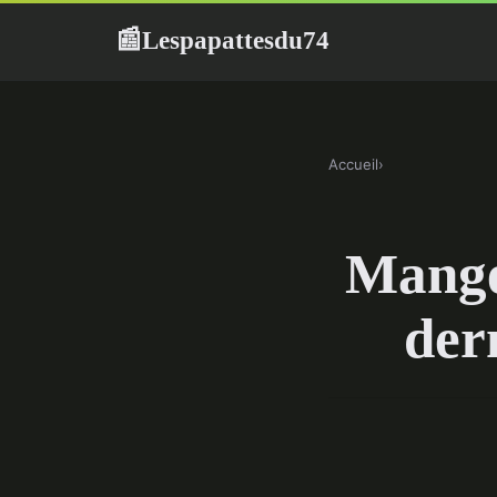
Lespapattesdu74
📰
Accueil
›
Manger
der