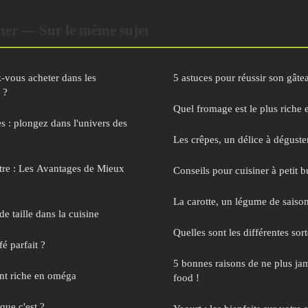
er — Sur le même sujet
z-vous acheter dans les
5 astuces pour réussir son gâte
 ?
Quel fromage est le plus riche 
 : plongez dans l'univers des
Les crêpes, un délice à déguste
tre : Les Avantages de Mieux
Conseils pour cuisiner à petit 
La carotte, un légume de saison
de taille dans la cuisine
Quelles sont les différentes sor
é parfait ?
5 bonnes raisons de ne plus ja
nt riche en oméga
food !
que c'est ?