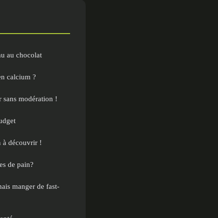
au au chocolat
en calcium ?
r sans modération !
budget
 à découvrir !
tes de pain?
mais manger de fast-