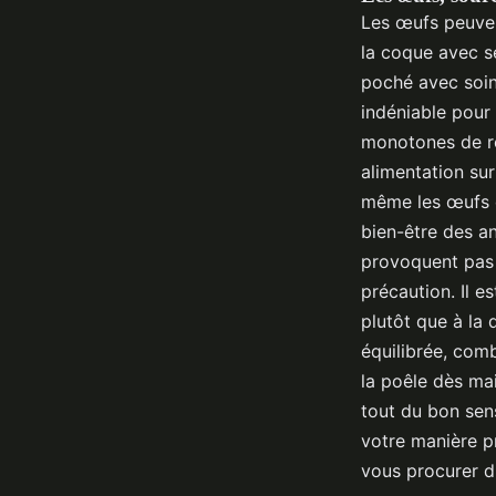
Les œufs peuvent
la coque avec se
poché avec soin
indéniable pour 
monotones de ré
alimentation sur
même les œufs 
bien-être des a
provoquent pas 
précaution. Il es
plutôt que à la 
équilibrée, comb
la poêle dès ma
tout du bon sen
votre manière p
vous procurer du