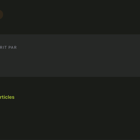
RIT PAR
rticles