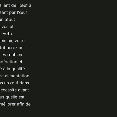
allant de l'œuf à
sant par l'œuf
un atout
tives et
e votre
in air, voire
tribuerez au
 Les œufs ne
dération et
é à la qualité
ne alimentation
ons un œuf dans
nécessite avant
s quelle est
éliorer afin de