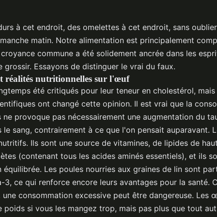
durs à cet endroit, des omelettes à cet endroit, sans oublie
imanche matin. Notre alimentation est principalement com
croyance commune a été solidement ancrée dans les esprit
 grossir. Essayons de distinguer le vrai du faux.
 réalités nutritionnelles sur l'œuf
ngtemps été critiqués pour leur teneur en cholestérol, mais
entifiques ont changé cette opinion. Il est vrai que la con
s ne provoque pas nécessairement une augmentation du ta
s le sang, contrairement à ce que l'on pensait auparavant. 
utritifs. Ils sont une source de vitamines, de lipides de hau
tes (contenant tous les acides aminés essentiels), et ils so
 équilibrée. Les poules nourries aux graines de lin sont par
-3, ce qui renforce encore leurs avantages pour la santé
e, une consommation excessive peut être dangereuse. Les 
 poids si vous les mangez trop, mais pas plus que tout aut