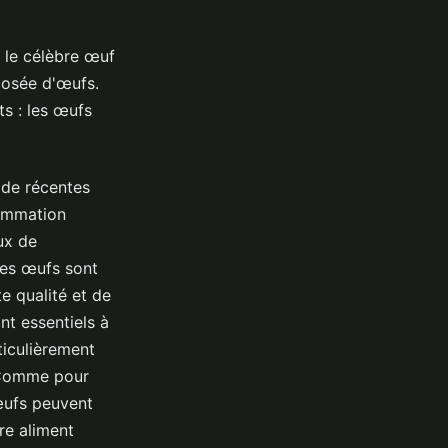
r le célèbre œuf
posée d'œufs.
s : les œufs
 de récentes
sommation
ux de
Les œufs sont
te qualité et de
nt essentiels à
ticulièrement
. Comme pour
œufs peuvent
re aliment