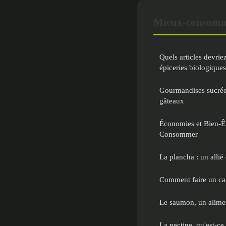
Mieux-consomm
Quels articles devrie
épiceries biologiques
Gourmandises sucrées
gâteaux
Économies et Bien-Ê
Consommer
La plancha : un allié 
Comment faire un caf
Le saumon, un alime
La pectine, qu'est-ce 