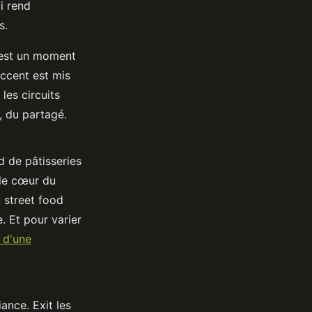
ui rend
s.
c’est un moment
accent est mis
les circuits
e, du partagé.
 de pâtisseries
 le cœur du
 street food
. Et pour varier
r d'une
ance. Exit les