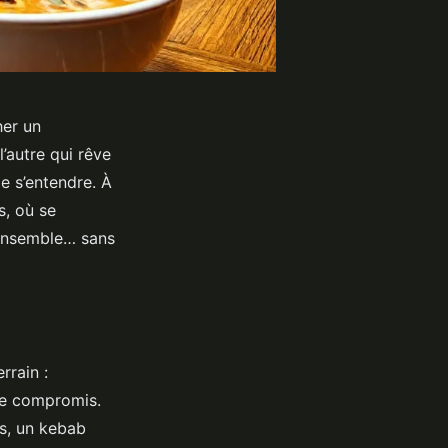
her un
’autre qui rêve
de s’entendre. À
s, où se
 ensemble… sans
rrain :
de compromis.
s, un kebab