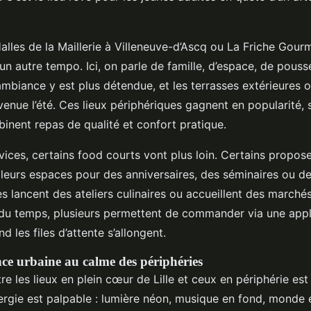
 Halles de la Maillerie à Villeneuve-d’Ascq ou La Friche Gou
n autre tempo. Ici, on parle de famille, d’espace, de pouss
ambiance y est plus détendue, et les terrasses extérieures o
venue l’été. Ces lieux périphériques gagnent en popularité, 
binent repas de qualité et confort pratique.
ices, certains food courts vont plus loin. Certains propose
e leurs espaces pour des anniversaires, des séminaires ou d
es lancent des ateliers culinaires ou accueillent des marché
du temps, plusieurs permettent de commander via une appl
d les files d’attente s’allongent.
nce urbaine au calme des périphéries
re les lieux en plein cœur de Lille et ceux en périphérie est
’énergie est palpable : lumière néon, musique en fond, mond