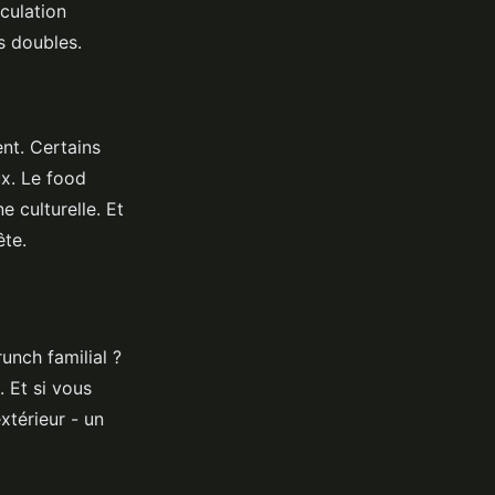
rculation
s doubles.
nt. Certains
ux. Le food
e culturelle. Et
ête.
unch familial ?
. Et si vous
xtérieur - un