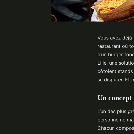
Vous avez déjà 
restaurant où to
d’un burger fond
Lille, une solut
côtoient stands
se disputer. Et 
Un concept q
L’un des plus g
personne ne man
Chacun compose 