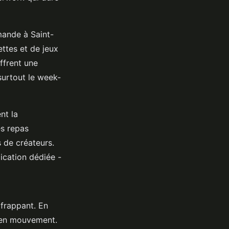
rmande à Saint-
ettes et de jeux
ffrent une
surtout le week-
nt la
es repas
s de créateurs.
ication dédiée -
 frappant. En
e en mouvement.