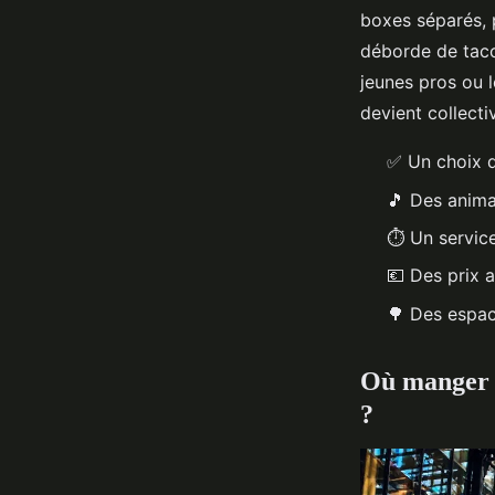
boxes séparés, 
déborde de taco
jeunes pros ou l
devient collecti
✅ Un choix qu
🎵 Des animat
⏱️ Un servic
💶 Des prix 
🌳 Des espac
Où manger d
?