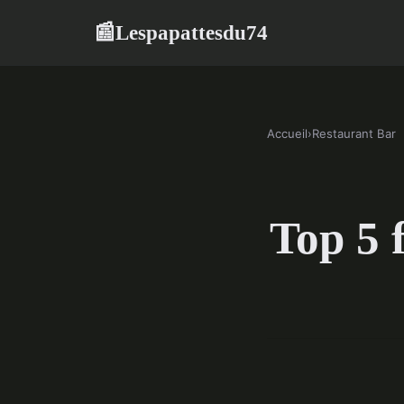
Lespapattesdu74
📰
Accueil
›
Restaurant Bar
Top 5 